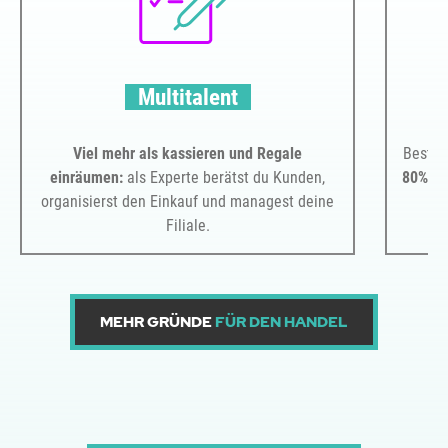
Multitalent
Viel mehr als kassieren und Regale
Beste 
einräumen:
als Experte berätst du Kunden,
80%
de
organisierst den Einkauf und managest deine
Filiale.
MEHR GRÜNDE
FÜR DEN HANDEL